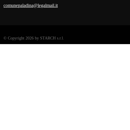
comunepaladina@legalmail.it
©
Copyright 2026 by STARCH s.r.l.