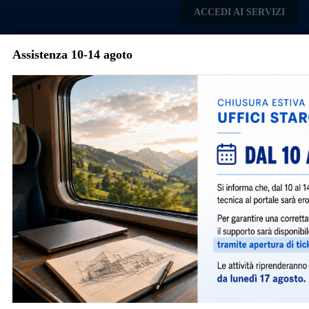
Skip to main content
ACCEDI AI SERVIZI
Assistenza 10-14 agoto
Comune di
Paladina
Menu
Portale per la presentazione
delle istanze comunali in
digitale
Presenta qualsiasi istanza, a qualsiasi ora, in
qualsiasi luogo, da qualsiasi device.