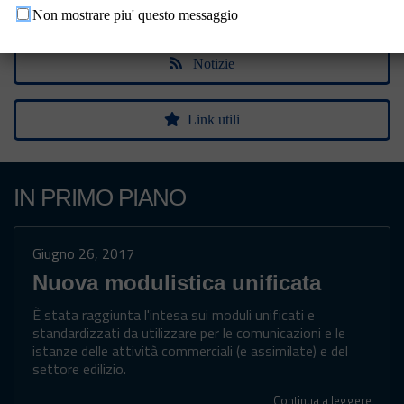
Sportelli
Non mostrare piu' questo messaggio
Notizie
Link utili
IN PRIMO PIANO
Giugno 26, 2017
Nuova modulistica unificata
È stata raggiunta l'intesa sui moduli unificati e
standardizzati da utilizzare per le comunicazioni e le
istanze delle attività commerciali (e assimilate) e del
settore edilizio.
Continua a leggere